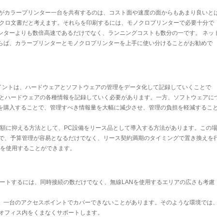
員がカラープリンター一台を共有するのは、コスト面や速度の面からもあまり良いと
ノクロ文書だと考えます。それらを印刷するには、モノクロプリンターで必要十分で
ンターよりも数倍高速であるだけでなく、ランニングコストも数分の一です。 ネッ
らば、カラープリンターとモノクロプリンターを上手に使い分けることがお勧めで
ポイントは、ハードウェアとソフトウェアの管理をデータ化して記録していくことで
期とハードウェアの各種情報を記録していく必要があります。一方、ソフトウェアに
を購入することで、管理すべき情報量を大幅に減少させ、管理の負担を軽減するこ
定額に抑える方法として、PC設備をリース品として導入する方法があります。この
とで、予算管理が容易となるだけでなく、リース契約満期のタイミングで置き換えを
Cを使用することができます。
サポートするには、同時接続の数だけでなく、無線LANを使用するエリアの広さも考慮
合、一台のアクセスポイントでカバーできないことがあります。そのような環境では
、オフィス内をくまなくサポートします。