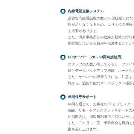
内線電話交換システム
必要な内線電話機の数が50回線近くに
数が足りなくなるため、より上位の機種
す必要があります。
また、海外事業所との連絡が頻繁に行われ
国際電話にかかる費用を低減することが
PCサーバー（20～50同時接続用）
スタッフの人数が増えてくると、ファイ
能とデータバックアップ機能、ハードウ
また、サーバーの保管方法にも、注意す
態から、施錠可能なサーバラックへ移設
年間保守サポート
年間を通じて、お客様のPCとプリンター
mail、リモートアシスタントサポート
約期間内は、回数無制限でご提供いたし
また、二ヶ月に一度、予防保全を目的と
案を差し上げます。