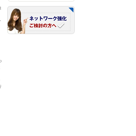
は
ト
つ
と
場
行
、