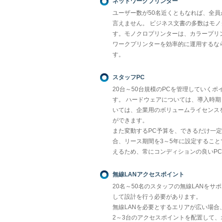
ネットワークプリンター
ユーザー数が50名近くともなれば、全
言えません。 ビジネス文書の多数はモ
す。モノクロプリンターは、カラープリ
ワークプリンターを効率的に運用するな
す。
スタッフPC
20台～50台規模のPCを管理していく
す。 ハードウェアについては、導入時
いては、企業用のボリュームライセンス
ができます。
また変動するPC予算を、できるだけ一
合、リース期間を3～5年に設定するこ
えるため、常にコンディションの良いP
無線LANアクセスポイント
20名～50名のスタッフの無線LANを
して設計を行う必要があります。
無線LANを必要とするエリアが広い場
2～3台のアクセスポイントを配置して