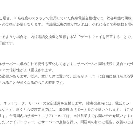
なる場合、20名程度のスタッフで使用していた内線電話交換機では、収容可能な回線
への交換が必要となります。 内線電話機の数が増えれば、それに応じて外線数も増
るような場合は、内線電話交換機と連係するVoIPゲートウェイを設置することで
可能です。
ルサーバーに求められる要件も変化してきます。サーバーへの同時接続に見合った
ェアの信頼性がより重視されます。
る必要があります。従来、空いた席に置いて、誰もがサーバーに自由に触れられる
されることが多くなるのもこの時期です。
、ネットワーク、サーバーの安定運用を支援します。 障害発生時には、電話とE-
のみならず、遅くとも翌営業までには、出張技術サポートをご提供いたします。（ご
ます。台湾国内のサポートエリアについては、当社営業までお問い合わせ願います
したファイアーウォールとサーバーの点検を行い、問題点の抽出と報告、改善のご